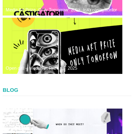
Media Art Prize „Only Tomorrow” 2025 -lista câștigătorilor
Open call – Media Art Prize OT 2025
BLOG