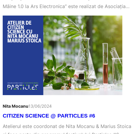
Mâine 1.0 la Ars Electronica” este realizat de Asociația
Doar Mâine în parteneriat cu universitățile: UNATC, UVT,
UBB și UAV, precum și cu asociația Furna Art & Culture
și este finanțat prin programul Legacy Timișoara 2023,
Direcția tematică Timișoara 2023 Echoes, programul
este derulat de Centrul de Proiecte al…
Nita Mocanu
13/06/2024
CITIZEN SCIENCE @ PARTICLES #6
Atelierul este coordonat de Nita Mocanu & Marius Stoica