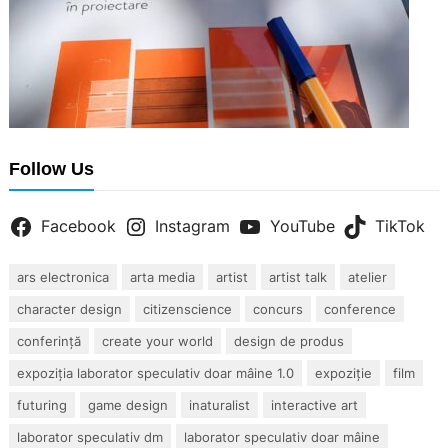
Follow Us
Facebook
Instagram
YouTube
TikTok
ars electronica
arta media
artist
artist talk
atelier
character design
citizenscience
concurs
conference
conferință
create your world
design de produs
expoziția laborator speculativ doar mâine 1.0
expoziție
film
futuring
game design
inaturalist
interactive art
laborator speculativ dm
laborator speculativ doar mâine