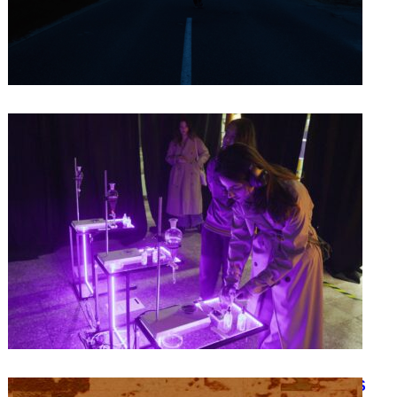
DIANA CHIRU, CATY ȘAMATA –
FRAGRANCE FORGED
MEMORYSCAPES
14/12/2023
SÂNZIANA GHEORGHE – ROBOTS