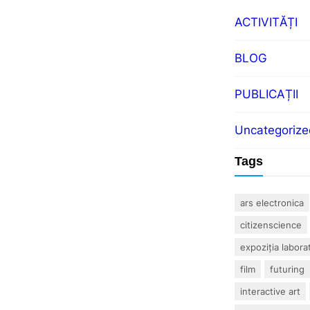
ACTIVITĂȚI
BLOG
PUBLICAȚII
Uncategorize
Tags
ars electronica
citizenscience
expoziția labora
film
futuring
interactive art