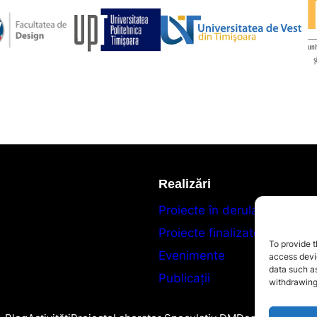
Realizări
Proiecte în derulare
Proiecte finalizate
To provide t
Evenimente
access devic
data such as
Publicații
withdrawing