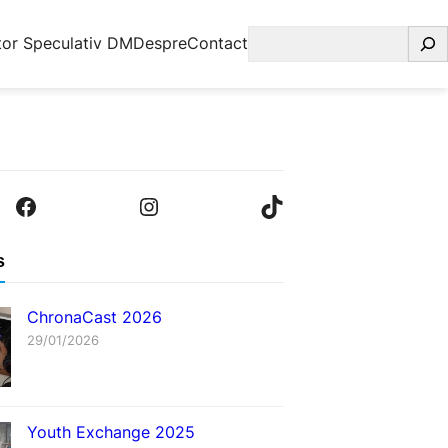
Caută
tor Speculativ DM
Despre
Contact
Facebook
Instagram
TikTok
s
ChronaCast 2026
29/01/2026
Youth Exchange 2025