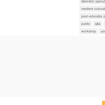
laborator specul
mediere cultura
post-educația. p
public
q&a
workshop
yo