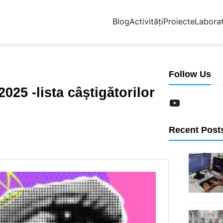
Blog
Activități
Proiecte
Labora
Follow Us
25 -lista câștigătorilor
YouTube
Recent Post