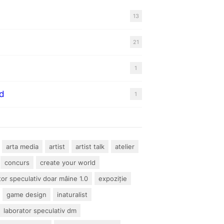
13
21
1
d
1
arta media
artist
artist talk
atelier
concurs
create your world
tor speculativ doar mâine 1.0
expoziție
game design
inaturalist
laborator speculativ dm