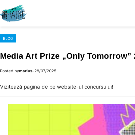
Sari
la
conținut
BLOG
Media Art Prize „Only Tomorrow” 20
Posted by
marius
–
28/07/2025
Vizitează pagina de pe website-ul concursului!