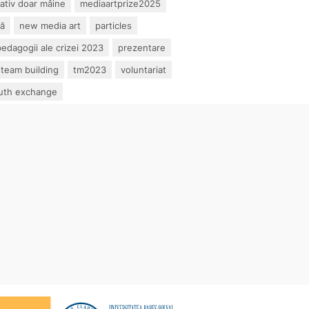
ativ doar mâine
mediaartprize2025
lă
new media art
particles
edagogii ale crizei 2023
prezentare
team building
tm2023
voluntariat
uth exchange