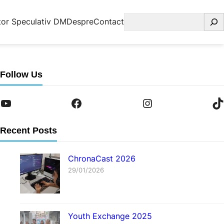
Caută
tor Speculativ DM
Despre
Contact
Follow Us
YouTube
Facebook
Instagram
TikTok
Recent Posts
ChronaCast 2026
29/01/2026
Youth Exchange 2025