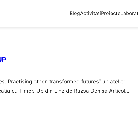
Blog
Activități
Proiecte
Labora
UP
s. Practising other, transformed futures” un atelier
ația cu Time’s Up din Linz de Ruzsa Denisa Articol
.ro Atelierul este realizat de membrii
in Linz Austria. Time’s Up își desfășoară activitatea la
a, din 1996, a expus și a colaborat cu un număr mare