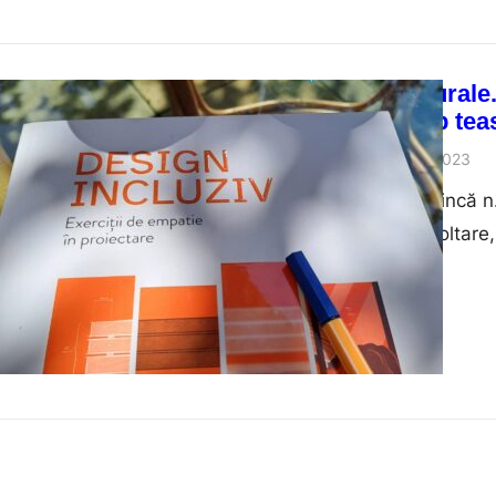
Proiecte culturale
– 2 ateliere tip tea
Nita Mocanu
09/10/2023
Mihaela ‘Miha’ Tilincă 
implicată în dezvoltare,
educație, formare, cer
culturală. În ultimii do
proiecte și a făcut med