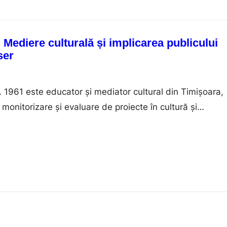
. Mediere culturală și implicarea publicului
ser
n. 1961 este educator și mediator cultural din Timișoara,
 monitorizare și evaluare de proiecte în cultură și
cetare și concepere de programe de formare și mediere
uăzeci și cinci de ani a a dezvoltat și implementat
iere culturală pentru British…