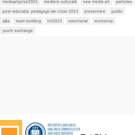
mediaartprize2025
mediere culturală
new media art
particles
post-educația. pedagogii ale crizei 2023
prezentare
public
q&a
team building
tm2023
voluntariat
workshop
youth exchange