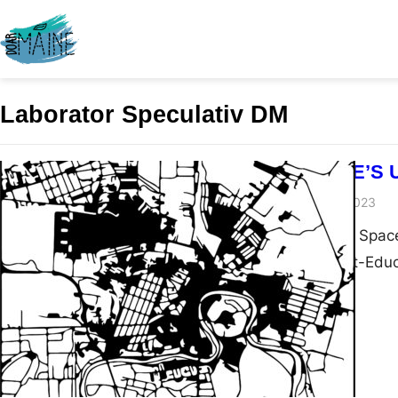
Laborator Speculativ DM
ATELIER TIME’S 
Nita Mocanu
03/11/2023
,,Prefigure Urban Space
organizat de Post-Educ
preluat de pe Criticarad
organizației Time’s Up d
sediul din Linz, Austri
de…