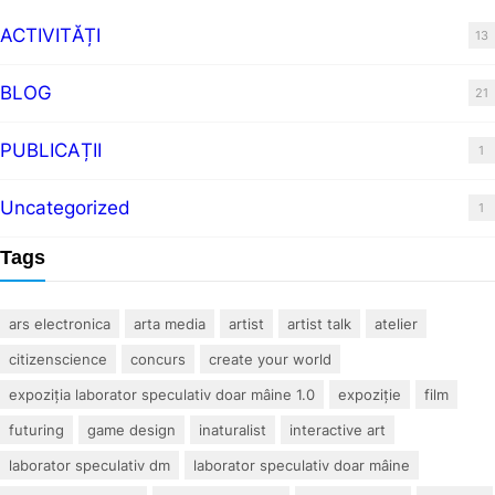
ACTIVITĂȚI
13
BLOG
21
PUBLICAȚII
1
Uncategorized
1
Tags
ars electronica
arta media
artist
artist talk
atelier
citizenscience
concurs
create your world
expoziția laborator speculativ doar mâine 1.0
expoziție
film
futuring
game design
inaturalist
interactive art
laborator speculativ dm
laborator speculativ doar mâine