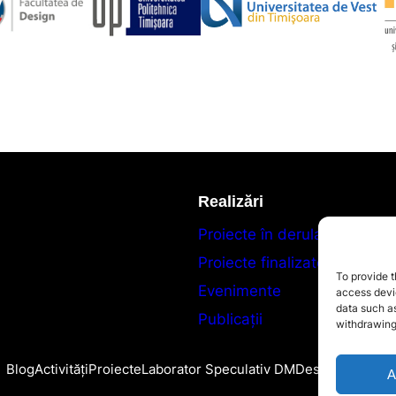
Realizări
Proiecte în derulare
Proiecte finalizate
To provide t
Evenimente
access devic
data such as
Publicații
withdrawing
Blog
Activități
Proiecte
Laborator Speculativ DM
Despre
Contact
A