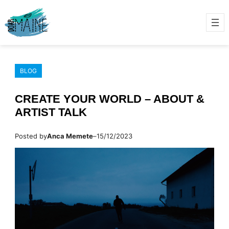
Sari
la
conținut
BLOG
CREATE YOUR WORLD – ABOUT &
ARTIST TALK
Posted by
Anca Memete
–
15/12/2023