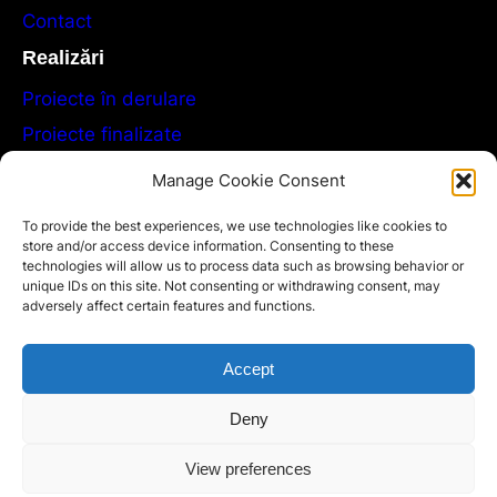
Contact
Realizări
Proiecte în derulare
Proiecte finalizate
Evenimente
Manage Cookie Consent
Publicații
To provide the best experiences, we use technologies like cookies to
GDPR
store and/or access device information. Consenting to these
technologies will allow us to process data such as browsing behavior or
Politica de confidențialitate
unique IDs on this site. Not consenting or withdrawing consent, may
adversely affect certain features and functions.
Cookie Policy (EU)
Termenii și condiții
Accept
Blog
Activități
Proiecte
Laborator Speculativ DM
Deny
Despre
Contact
View preferences
Facebook
Instagram
YouTube
TikTok