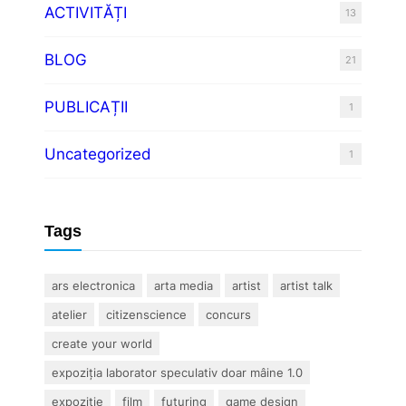
ACTIVITĂȚI
13
BLOG
21
PUBLICAȚII
1
Uncategorized
1
Tags
ars electronica
arta media
artist
artist talk
atelier
citizenscience
concurs
create your world
expoziția laborator speculativ doar mâine 1.0
expoziție
film
futuring
game design