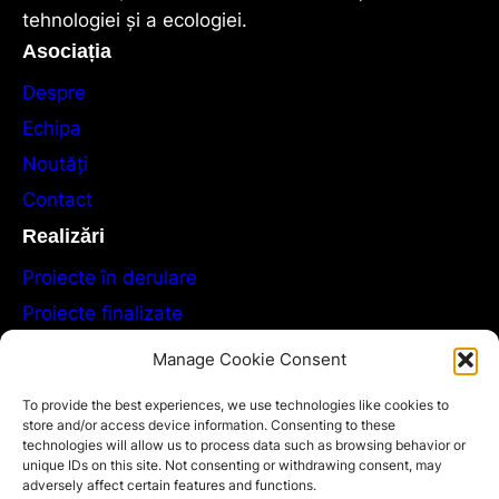
tehnologiei și a ecologiei.
Asociația
Despre
Echipa
Noutăți
Contact
Realizări
Proiecte în derulare
Proiecte finalizate
Evenimente
Manage Cookie Consent
Publicații
To provide the best experiences, we use technologies like cookies to
GDPR
store and/or access device information. Consenting to these
technologies will allow us to process data such as browsing behavior or
Politica de confidențialitate
unique IDs on this site. Not consenting or withdrawing consent, may
adversely affect certain features and functions.