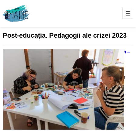
Post-educația. Pedagogii ale crizei 2023
Post Educația – Pedagogii ale crizei –
ateliere
25/01/2024
În februarie 2023 a avut lansarea
activităților cu publicul. Scopul
principal al proiectului a fost
dezvoltarea unui ecosistem cultural
care să susțină educația în
abordarea crizelor actuale și
crearea destrategii pentru un viitor