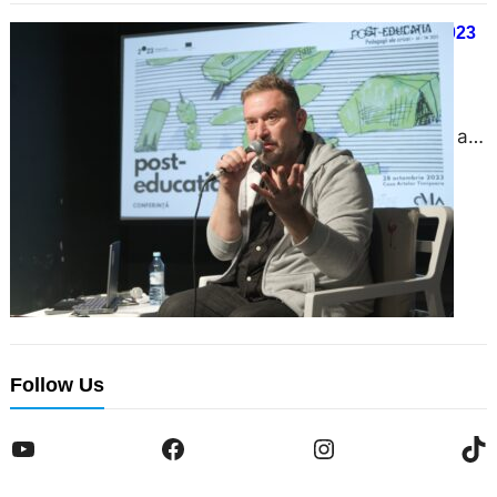
sustenabil prin valorificarea rolului
CONFERINȚA POST-EDUCAȚIA 2023
critic și emancipativ al artei și cel
15/12/2023
inovativ al noilor tehnologii. Astfel
28 octombrie 2023, Casa Artelor
pe parcursul ultimului an au avut…
Timișoara. Timpul și locul în care a
avut loc Conferința Post-educația
“Educația ar trebui să evolueze
constant, odată cu dezvoltarea
societății umane, odată cu
extinderea cunoașterii și evoluția
culturală a societății.” – Adrian
Moleavin, Universitatea de
Follow Us
Arhitectură și Urbanism “Ion Mincu”
București În cadrul Conferinței Post
YouTube
Facebook
Instagram
TikTok
Educația (2023) discuțiile au…