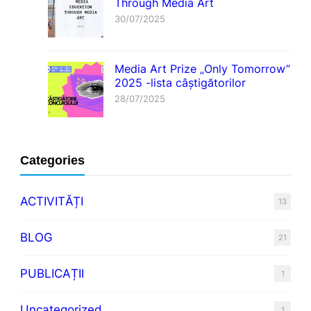
Through Media Art
30/07/2025
Media Art Prize „Only Tomorrow”
2025 -lista câștigătorilor
28/07/2025
Categories
ACTIVITĂȚI
13
BLOG
21
PUBLICAȚII
1
Uncategorized
1