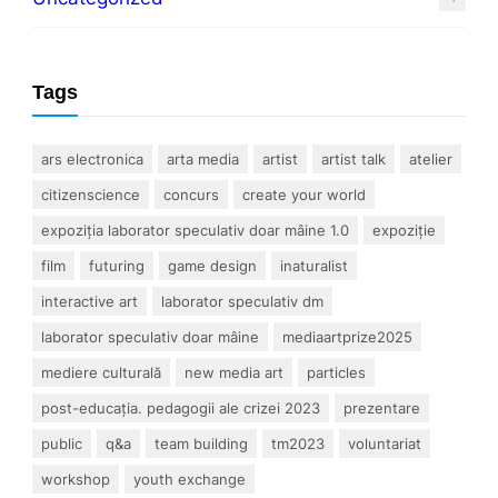
Tags
ars electronica
arta media
artist
artist talk
atelier
citizenscience
concurs
create your world
expoziția laborator speculativ doar mâine 1.0
expoziție
film
futuring
game design
inaturalist
interactive art
laborator speculativ dm
laborator speculativ doar mâine
mediaartprize2025
mediere culturală
new media art
particles
post-educația. pedagogii ale crizei 2023
prezentare
public
q&a
team building
tm2023
voluntariat
workshop
youth exchange