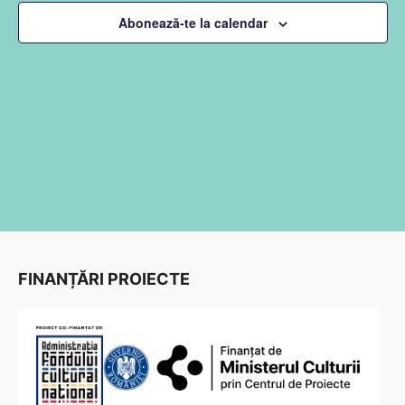
căutare
Abonează-te la calendar
Evenim
FINANȚĂRI PROIECTE